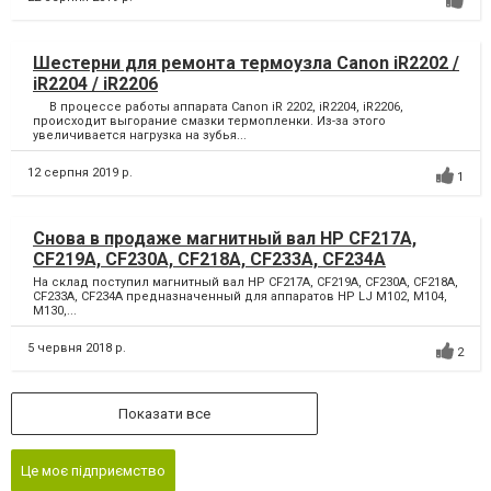
Шестерни для ремонта термоузла Canon iR2202 /
iR2204 / iR2206
В процессе работы аппарата Canon iR 2202, iR2204, iR2206,
происходит выгорание смазки термопленки. Из-за этого
увеличивается нагрузка на зубья...
12 серпня 2019 р.
1
Снова в продаже магнитный вал HP CF217A,
CF219A, CF230A, CF218A, CF233A, CF234A
На склад поступил магнитный вал HP CF217A, CF219A, CF230A, CF218A,
CF233A, CF234A предназначенный для аппаратов HP LJ M102, M104,
M130,...
5 червня 2018 р.
2
Показати все
Це моє підприємство