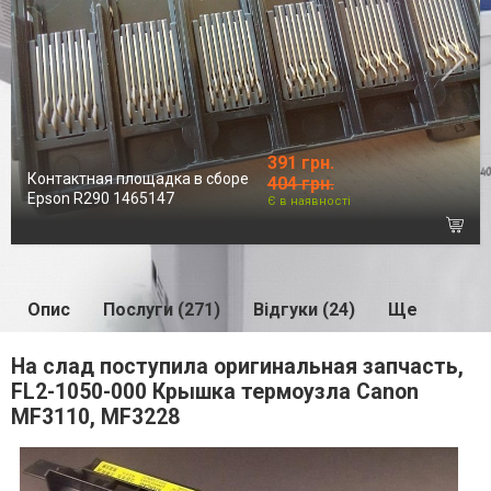
391 грн.
Контактная площадка в сборе
404 грн.
Epson R290 1465147
Є в наявності
Опис
Послуги (271)
Відгуки (24)
Ще
На слад поступила оригинальная запчасть,
FL2-1050-000 Крышка термоузла Canon
MF3110, MF3228