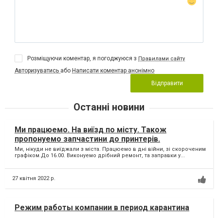
Розміщуючи коментар, я погоджуюся з
Правилами сайту
Авторизуватись
або
Написати коментар анонімно
Відправити
Останні новини
Ми працюемо. На виїзд по місту. Також
пропонуемо запчастини до принтерів.
Ми, нікуди не виїджали з міста. Працюемо в дні війни, зі скороченим
графіком.До 16.00. Виконуемо дрібний ремонт, та заправки у...
27 квітня 2022 р.
Режим работы компании в период карантина