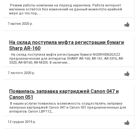
Режим работы компании на период карантина. Работа интернет
магазина остаётся без изменений на данный момент(по-крайней
мере до тех пор,...
7 квітня 2020 р.
На склад поступила муфта регистрации бумаги
Sharp AR-160
На склад поступила муфта регистрации бумаги NGERH0062QSZZ
предназначенная для аппаратов SHARP AR-160, AR-161, AR-5316, AR-
5320, AR-M160, AR-M205. В наличии...
7 лютого 2020 р.
Появилась заправка картриджей Canon 047 и
Canon 051
В наших услугах появилась возможность осуществлять заправку
лазерных картриджей Canon 047 и Canon 051 предназначенных для
аппаратов Canon LBP112,...
12 грудня 2019 р.