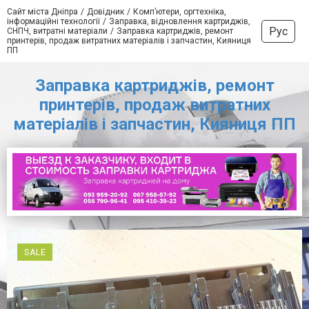
Сайт міста Дніпра
Довідник
Комп’ютери, оргтехніка,
інформаційні технології
Заправка, відновлення картриджів,
Рус
СНПЧ, витратні матеріали
Заправка картриджів, ремонт
принтерів, продаж витратних матеріалів і запчастин, Кияниця
ПП
Заправка картриджів, ремонт
принтерів, продаж витратних
матеріалів і запчастин, Кияниця ПП
SALE