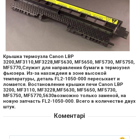
Крышка термоузла Canon LBP
3200,MF3110,MF3228,MF5630, MF5650, MF5730, MF5750,
MF5770,Cлужит для направления бумаги в термоузел
фьюзера. Из-за нахождеия в зоне высокой
температуры, деталь FL2-1050-000 пересыхает и
ломается. Востановление крышки печи Canon LBP
3200, MF3110, MF3228,MF5630, MF5650, MF5730,
MF5750, MF5770,5630возможно только заменой, на
новую запчасть FL2-1050-000. Всего в количестве двух
штук.
Коментарі