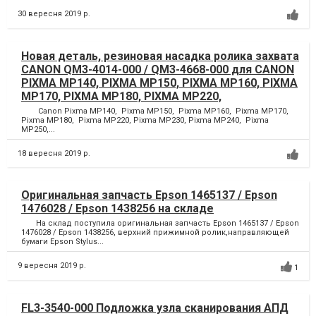
30 вересня 2019 р.
Новая деталь, резиновая насадка ролика захвата
CANON QM3-4014-000 / QM3-4668-000 для CANON
PIXMA MP140, PIXMA MP150, PIXMA MP160, PIXMA
MP170, PIXMA MP180, PIXMA MP220,
Canon Pixma MP140, Pixma MP150, Pixma MP160, Pixma MP170,
Pixma MP180, Pixma MP220, Pixma MP230, Pixma MP240, Pixma
MP250,...
18 вересня 2019 р.
Оригинальная запчасть Epson 1465137 / Epson
1476028 / Epson 1438256 на складе
На склад поступила оригинальная запчасть Epson 1465137 / Epson
1476028 / Epson 1438256, верхний прижимной ролик,направляющей
бумаги Epson Stylus...
9 вересня 2019 р.
1
FL3-3540-000 Подложка узла сканирования АПД