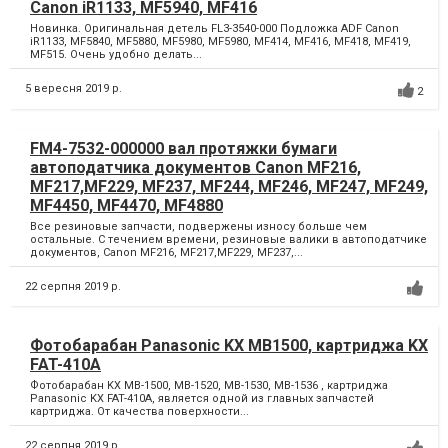
Canon iR1133, MF5940, MF416
Новинка. Оригинальная детель FL3-3540-000 Подложка ADF Canon
iR1133, MF5840, MF5880, MF5980, MF5980, MF414, MF416, MF418, MF419,
MF515. Очень удобно делать...
5 вересня 2019 р.
2
FM4-7532-000000 вал протяжки бумаги
автоподатчика документов Canon MF216,
MF217,MF229, MF237, MF244, MF246, MF247, MF249,
MF4450, MF4470, MF4880
Все резиновые запчасти, подвержены износу больше чем
остальные. С течением времени, резиновые валики в автоподатчике
документов, Canon MF216, MF217,MF229, MF237,...
22 серпня 2019 р.
Фотобарабан Panasonic KX MB1500, картриджа KX
FAT-410A
Фотобарабан KX MB-1500, MB-1520, MB-1530, MB-1536 , картриджа
Panasonic KX FAT-410A, является одной из главных запчастей
картриджа. От качества поверхности...
22 серпня 2019 р.