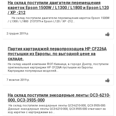
На склад поступили двигатели перемещения
кареток Epson 1500W / L1300 / L1800 и Epson L120
/ XP -212
На склад поступили двигатели перемещения кареток Epson 1500W
/ L1300 / L1800 2137379 и Epson L120 / XP -212...
2 грудня 2019 р.
Партия картриджей первопроходцев HP CF226A
пустышки из Европы, по выгодной цене на
складе.
На склад нашей компании ФОП Кияница, в городе Днепр, поступили
оригинальные картриджи HP CF226A пустышки из Европы.
Картриджи популярных моделей...
7 жовтня 2019 р.
На склад поступили энкодерные ленты QC3-6210-
000, QC3-3935-000
На склад поступили энкодерные ленты QC3-6210-000, QC3-3935-000.
Данные энкодерные ленты QC3-6210-000, QC3-3935-000 отвечают за
ход каретки с картриджами во...