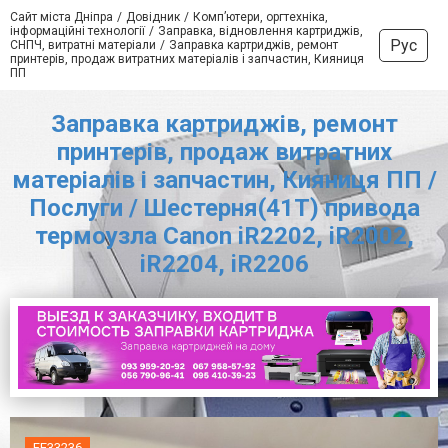
Сайт міста Дніпра
Довідник
Комп’ютери, оргтехніка,
інформаційні технології
Заправка, відновлення картриджів,
Рус
СНПЧ, витратні матеріали
Заправка картриджів, ремонт
принтерів, продаж витратних матеріалів і запчастин, Кияниця
ПП
Заправка картриджів, ремонт
принтерів, продаж витратних
матеріалів і запчастин, Кияниця ПП /
Послуги / Шестерня(41Т) привода
термоузла Canon iR2202, iR2002,
iR2204, iR2206
FE33236