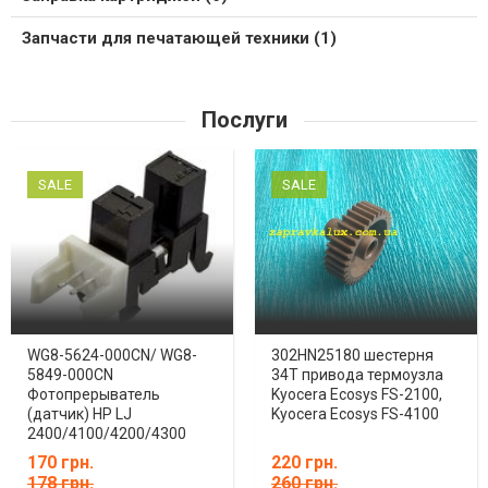
Запчасти для печатающей техники (1)
Послуги
SALE
SALE
WG8-5624-000CN/ WG8-
302HN25180 шестерня
5849-000CN
34T привода термоузла
Фотопрерыватель
Kyocera Ecosys FS-2100,
(датчик) HP LJ
Kyocera Ecosys FS-4100
2400/4100/4200/4300
170 грн.
220 грн.
178 грн.
260 грн.