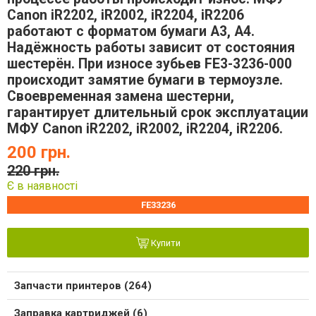
Canon iR2202, iR2002, iR2204, iR2206
работают с форматом бумаги А3, А4.
Надёжность работы зависит от состояния
шестерён. При износе зубьев FE3-3236-000
происходит замятие бумаги в термоузле.
Своевременная замена шестерни,
гарантирует длительный срок эксплуатации
МФУ
Canon iR2202, iR2002, iR2204, iR2206.
200 грн.
220 грн.
Є в наявності
FE33236
Купити
Запчасти принтеров (264)
Заправка картриджей (6)