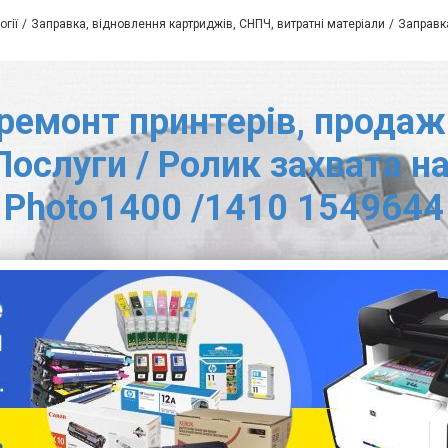
огії
Заправка, відновлення картриджів, СНПЧ, витратні матеріали
Заправка
ремонт принтерів, продаж 
Послуги / Ролик захвата на
Photo1400 /1410 1549644