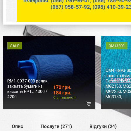
SALE
QM41893
QM4-1893-00
захвата бум
RM1-0037-000 ролик
Canon PIXMA
захвата бумаги из
MG2150, MG2
170 грн.
кассеты HP LJ 4300 /
MG2250, MG3
184 грн.
4200
MG3150,
Є в наявності
Опис
Послуги (271)
Відгуки (24)