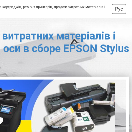
 картриджів, ремонт принтерів, продаж витратних матеріалів і
Рус
витратних матеріалів і
 оси в сборе EPSON Stylus