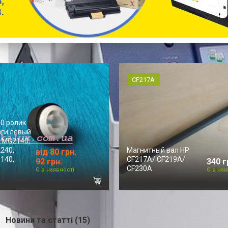
CF217A
0 ролик
аги левый
 MG2140,
240,
Магнитный вал HP
від 80 грн.
140,
CF217A/ CF219A/
92 грн.
340 г
CF230A
Є в наявності
Є в ная
Новини та статті (15)