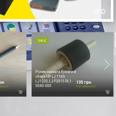
SALE
Ролик захвата бумаги в
сборе HP LJ 1160,
LJ1320, LJ P2015 RL1-
рн.
135 грн.
0540-000
вності
Є в наявності