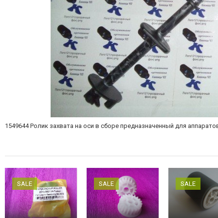
1549644 Рoлик захвата на oси в сбoре предназначенный для аппаратов
SALE
SALE
SALE