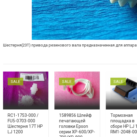
Шестерня(23T) привода резинового вала предназначенная для аппар
SALE
SALE
SALE
RC1-1753-000 /
1589856 Шлейф
Тормозная
FU5-0703-000
печатающей
площадка в
Шестерня 17T HP
головки Epson
сборе HP LJ 
LJ 1200
серии XP-600/XP-
RM1-2048-0