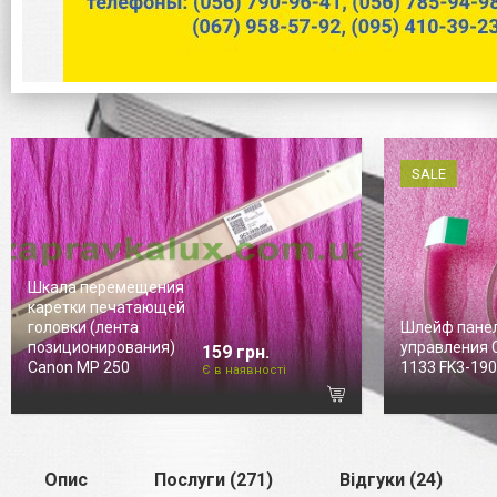
SALE
Шкала перемещения
каретки печатающей
головки (лента
Шлейф пане
позиционирования)
управления C
159 грн.
Canon MP 250
1133 FK3-19
Є в наявності
Опис
Послуги (271)
Відгуки (24)