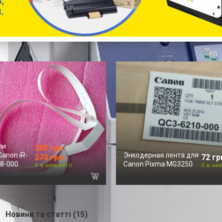
ли
285 грн.
anon iR-
Энкодерная лента для
273 грн.
72 гр
08-000
Canon Pixma MG3250
Є в наявності
Є в ная
Новини та статті (15)