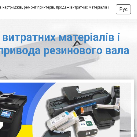
 картриджів, ремонт принтерів, продаж витратних матеріалів і
Рус
витратних матеріалів і
 привода резинового вала