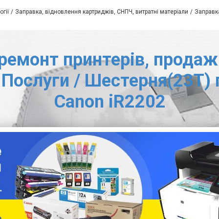
огії
Заправка, відновлення картриджів, СНПЧ, витратні матеріали
Заправка
ремонт принтерів, продаж 
 Послуги / Шестерня(23T)
Canon iR2202