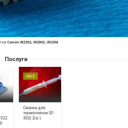
атов
Canon iR2202, iR2002, iR2204
Послуги
SALE
Смазка для
термоплёнок GF-
1022
302( 2гр )
00