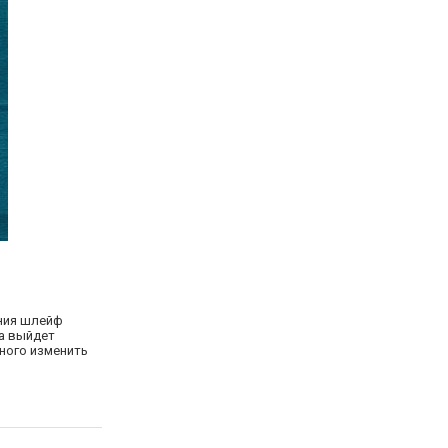
жения шлейф
да выйдет
ного изменить