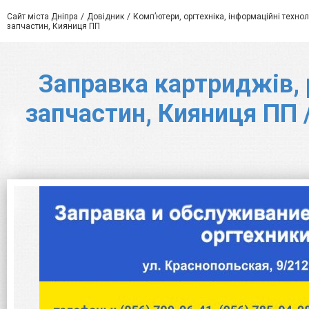
Сайт міста Дніпра
Довідник
Комп’ютери, оргтехніка, інформаційні технол
запчастин, Кияниця ПП
Заправка картриджів, 
запчастин, Кияниця ПП 