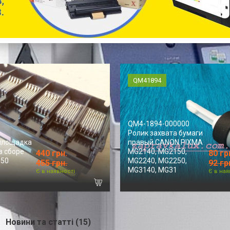
QM41894
QM4-1894-000000
Ролик захвата бумаги
площадка
правый CANON PIXMA
в сборе
MG2140, MG2150,
440 грн.
80 гр
P50
MG2240, MG2250,
455 грн.
92 гр
MG3140, MG31
Є в наявності
Є в ная
Новини та статті (15)