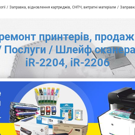
огії
Заправка, відновлення картриджів, СНПЧ, витратні матеріали
Заправка
ремонт принтерів, продаж 
/ Послуги / Шлейф сканера 
iR-2204, iR-2206