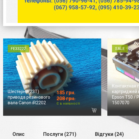
FE33222
SALE
Контактная 
Шестерня(23T)
картриджей 
185 грн.
привода резинового
Epson T50 / 
208 грн.
вала Canon iR2202
1507070
Є в наявності
Опис
Послуги (271)
Відгуки (24)