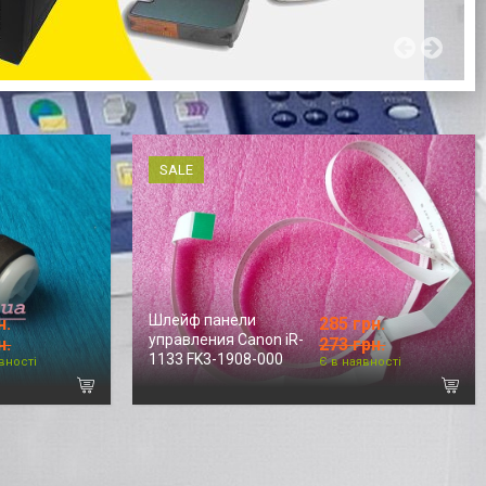
SALE
Шлейф панели
н.
285 грн.
управления Canon iR-
н.
273 грн.
1133 FK3-1908-000
вності
Є в наявності