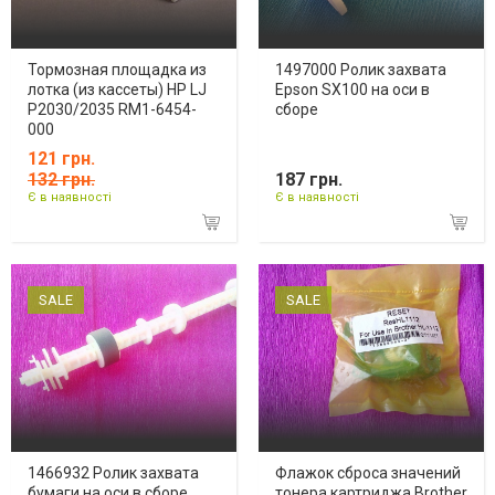
Тормозная площадка из
1497000 Ролик захвата
лотка (из кассеты) HP LJ
Epson SX100 на оси в
P2030/2035 RM1-6454-
сборе
000
121 грн.
132 грн.
187 грн.
Є в наявності
Є в наявності
SALE
SALE
1466932 Ролик захвата
Флажок сброса значений
бумаги на оси в сборе
тонера картриджа Brother