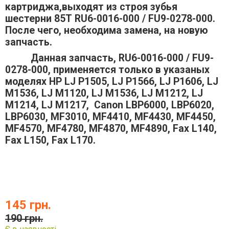
картриджа,выходят из строя зубья
шестерни 85Т
RU6-0016-000 / FU9-0278-000.
После чего, необходима замена, на новую
запчасть.
Данная запчасть,
RU6-0016-000 / FU9-
0278-000,
применяется только в указаных
моделях
HP LJ P1505, LJ P1566, LJ P1606, LJ
M1536, LJ M1120, LJ M1536, LJ M1212, LJ
M1214, LJ M1217, Canon LBP6000, LBP6020,
LBP6030, MF3010, MF4410, MF4430, MF4450,
MF4570, MF4780, MF4870, MF4890, Fax L140,
Fax L150, Fax L170.
145 грн.
190 грн.
Є в наявності