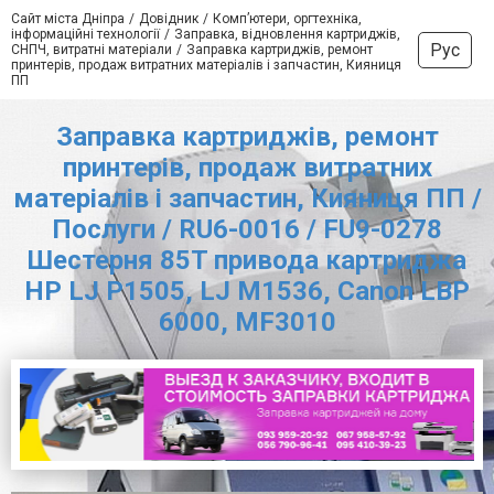
Сайт міста Дніпра
Довідник
Комп’ютери, оргтехніка,
інформаційні технології
Заправка, відновлення картриджів,
Рус
СНПЧ, витратні матеріали
Заправка картриджів, ремонт
принтерів, продаж витратних матеріалів і запчастин, Кияниця
ПП
Заправка картриджів, ремонт
принтерів, продаж витратних
матеріалів і запчастин, Кияниця ПП /
Послуги / RU6-0016 / FU9-0278
Шестерня 85T привода картриджа
HP LJ P1505, LJ M1536, Canon LBP
6000, MF3010