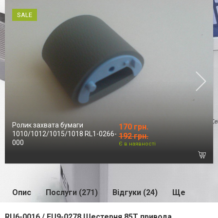
SALE
Ролик захвата бумаги
170 грн.
1010/1012/1015/1018 RL1-0266-
192 грн.
000
Є в наявності
Опис
Послуги (271)
Відгуки (24)
Ще
RU6-0016 / FU9-0278 Шестерня 85T привода