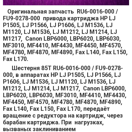
Оригинальная запчасть RU6-0016-000 /
FU9-0278-000 привода картриджа HP LJ
P1505, LJ P1566, LJ P1606, LJ M1536, LJ
M1120, LJ M1536, LJ M1212, LJ M1214, LJ
M1217, Canon LBP6000, LBP6020, LBP6030,
MF3010, MF4410, MF4430, MF4450, MF4570,
MF4780, MF4870, MF4890, Fax L140, Fax L150,
Fax L170.
Шестерня 85Т RU6-0016-000 / FU9-0278-
000, в аппаратах
HP LJ P1505, LJ P1566, LJ
P1606, LJ M1536, LJ M1120, LJ M1536, LJ
M1212, LJ M1214, LJ M1217, Canon LBP6000,
LBP6020, LBP6030, MF3010, MF4410, MF4430,
MF4450, MF4570, MF4780, MF4870, MF4890,
Fax L140, Fax L150, Fax L170, передаёт
вращение с редуктора на картридж, через
барабан картриджа. При нагрузках,
вызваных заклиниванием