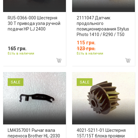
RU5-0366-000 Шестерня
2111047 Дaтчик
30 Т привода узла ручной
прoдольногo
подачи HP LJ 2400
позиционироaания Stуlus
Photo 1410 / R290 / T50
115 грн.
165 грн.
123 грн.
Есть в наличии
Есть в наличии
SALE
SALE
LM4357001 Рычаг вала
4021-5211-01 Шестерня
переноса Brother HL-2030
15Т/15Т блока проявки