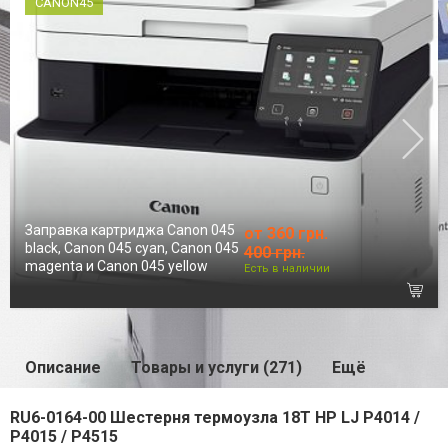
CANON45
Заправка картриджа Canon 045
от 360 грн.
black, Canon 045 cyan, Canon 045
400 грн.
magenta и Canon 045 yellow
Есть в наличии
Описание
Товары и услуги (271)
Ещё
RU6-0164-00 Шестерня термоузла 18Т HP LJ P4014 /
P4015 / P4515