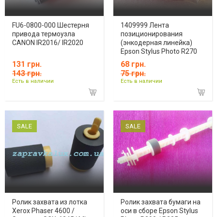
FU6-0800-000 Шестерня
1409999 Лента
привода термоузла
позиционирования
CANON IR2016/ IR2020
(энкодерная линейка)
Epson Stylus Рhоtо R270
131 грн.
68 грн.
143 грн.
75 грн.
Есть в наличии
Есть в наличии
SALE
SALE
Ролик захвата из лотка
Ролик захвата бумаги на
Xerox Phaser 4600 /
оси в сборе Epson Stylus