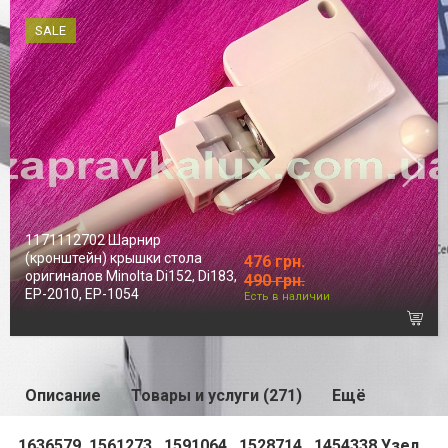
SALE
1171112702 Шарнир
(кронштейн) крышки стола
476 грн.
оригиналов Minolta Di152, Di183,
490 грн.
EP-2010, EP-1054
Есть в наличии
Описание
Товары и услуги (271)
Ещё
1636579, 1561273 , 1591064 , 1528714 , 1454338 Узел