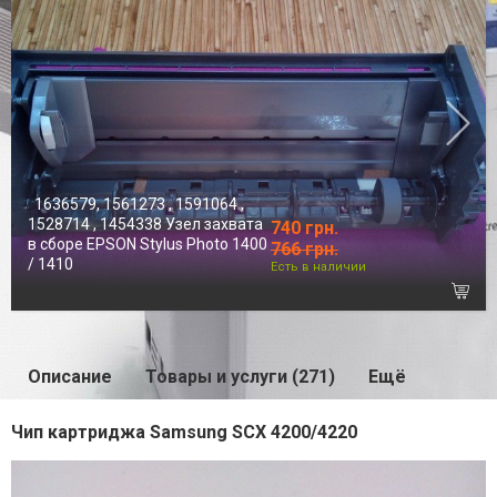
1636579, 1561273 , 1591064 ,
1528714 , 1454338 Узел захвата
740 грн.
в сборе EPSON Stylus Photo 1400
766 грн.
/ 1410
Есть в наличии
Описание
Товары и услуги (271)
Ещё
Чип картриджа Samsung SCX 4200/4220