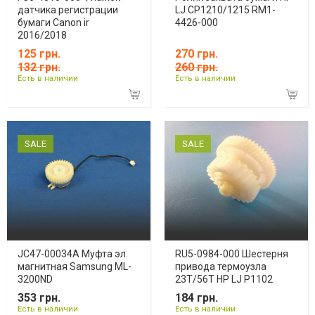
датчика регистрации
LJ CP1210/1215 RM1-
бумаги Canon ir
4426-000
2016/2018
125 грн.
270 грн.
132 грн.
260 грн.
Есть в наличии
Есть в наличии
SALE
SALE
JC47-00034A Муфта эл.
RU5-0984-000 Шестерня
магнитная Samsung ML-
привода термоузла
3200ND
23T/56T HP LJ Р1102
353 грн.
184 грн.
Есть в наличии
Есть в наличии