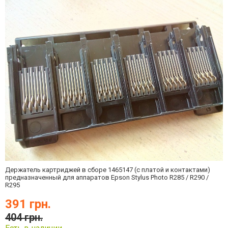
Держатель картриджей в сборе
1465147
(с платой и контактами)
предназначенный для аппаратов Epson Stylus Photo R285 / R290 /
R295
391 грн.
404 грн.