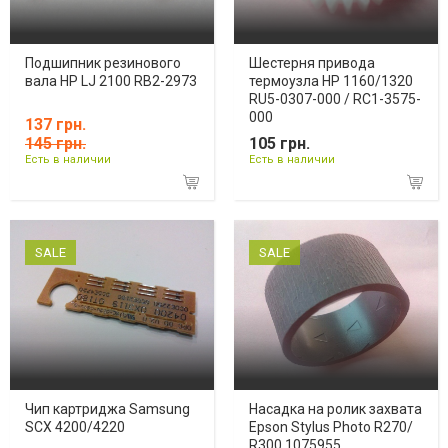
Подшипник резинового
Шестерня привода
вала HP LJ 2100 RB2-2973
термоузла HP 1160/1320
RU5-0307-000 / RC1-3575-
000
137 грн.
145 грн.
105 грн.
Есть в наличии
Есть в наличии
SALE
SALE
Чип картриджа Samsung
Насадка на ролик захвата
SCX 4200/4220
Epson Stylus Photo R270/
R300 1075955