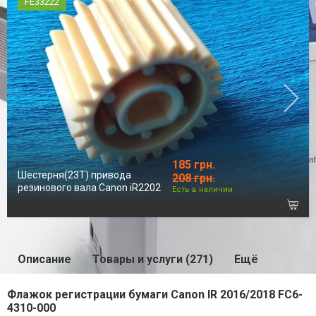
FE33222
185 грн.
Шестерня(23T) привода
208 грн.
резинового вала Canon iR2202
Есть в наличии
Описание
Товары и услуги (271)
Ещё
Флажок регистрации бумаги Canon IR 2016/2018 FC6-
4310-000