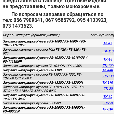
представлена в таблице. Цветные модели
не представлены, только монохромные.
По вопросам заправки обращаться по
тел: 056 7909641, 067 9585792, 095 4103923,
073 1473623.
Модель аппарата (принтера,копира)
Артикул карт
Заправка картриджа Kyocera FS-1000 / FS-1000+ / FS-
TK-17
1010 / FS-1050
Заправка картриджа Kyocera Mita FS-720 / FS-820 / FS-
TK-110
920
Заправка картриджа Kyocera FS-1020D / FS-1018MFP /
TK-18
FS-1118MFP
Заправка картриджа Kyocera FS-1030DN / FS-1030D
TK-120
Заправка картриджа Kyocera FS-1100
TK-140
Заправка картриджа Kyocera FS-1300 / FS-1350, FS-
TK-130
1028MFP/1128MFP
Заправка картриджа Kyocera FS-1320D / FS-1370DN
TK-170
Заправка картриджа Kyocera FS-1700+ / FS-1750 / FS-
TK-20
3700+ / FS-3750 / FS-6700 / FS-6900
Заправка картриджа Kyocera FS-1800 / FS-1800+/ FS-
TK-60
1900 / FS-3800
Заправка картриджа Kyocera FS-1900
TK-50
Заправка картриджа Kyocera FS-2000D / FS-3900DN /
TK-310
FS-4000DN