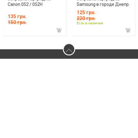
Canon 052 / 052H
Samsung в городе Днепр.
125 грн.
135 грн.
220 грн.
150 грн.
Есть в наличии
2026 © 056.ua - Сайт города Днепра
Допускается цитирование материалов без получения предварительного
согласия 056.ua при условии размещения в тексте обязательной ссылки
на 056.ua - Сайт города Днепра. Для интернет-изданий обязательно
размещение прямой, открытой для поисковых систем гиперссылки на
цитируемые статьи не ниже второго абзаца в тексте или в качестве
источника. Нарушение исключительных прав преследуется по закону.
Материалы с плашками "Новости компаний", "Промо", "Партнерский
материал", "Партнерский спецпроект", "Политические новости", "Пресс-
релиз", "PR", "Официально", "Политическая реклама" публикуются на
правах рекламы.