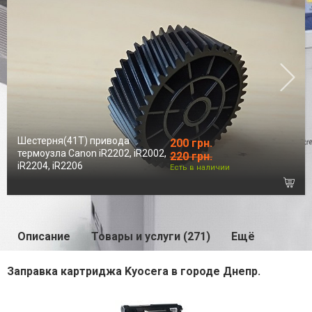
Шестерня(41Т) привода
200 грн.
термоузла Canon iR2202, iR2002,
220 грн.
iR2204, iR2206
Есть в наличии
Описание
Товары и услуги (271)
Ещё
Заправка картриджа Kyocera в городе Днепр.