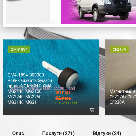
QM41894
CF217A
QM4-1894-000000
Ролик захвата бумаги
правый CANON PIXMA
MG2140, MG2150,
Магнитный в
80 грн.
MG2240, MG2250,
CF217A/ CF2
92 грн.
MG3140, MG31
CF230A
Є в наявності
Опис
Послуги (271)
Відгуки (24)