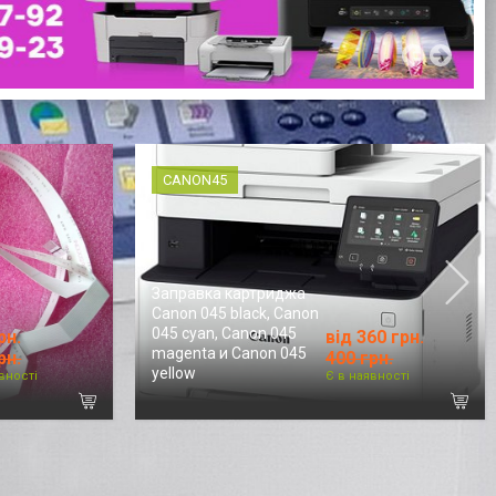
CANON45
Заправка картриджа
Canon 045 black, Canon
045 cyan, Canon 045
рн.
від 360 грн.
magenta и Canon 045
рн.
400 грн.
yellow
вності
Є в наявності