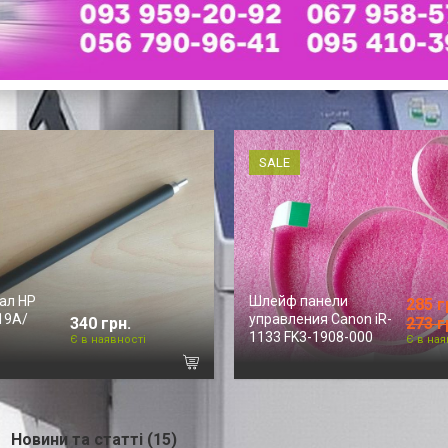
SALE
ал HP
Шлейф панели
285 г
19A/
управления Canon iR-
340 грн.
273 г
1133 FK3-1908-000
Є в наявності
Є в ная
Новини та статті (15)