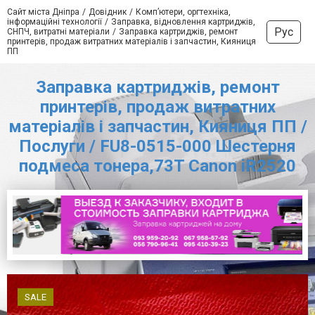
Сайт міста Дніпра
Довідник
Комп’ютери, оргтехніка,
інформаційні технології
Заправка, відновлення картриджів,
Рус
СНПЧ, витратні матеріали
Заправка картриджів, ремонт
принтерів, продаж витратних матеріалів і запчастин, Кияниця
ПП
Заправка картриджів, ремонт
принтерів, продаж витратних
матеріалів і запчастин, Кияниця ПП /
Послуги / FU8-0515-000 Шестерня
подмеса тонера,73T Canon iR2520
SALE