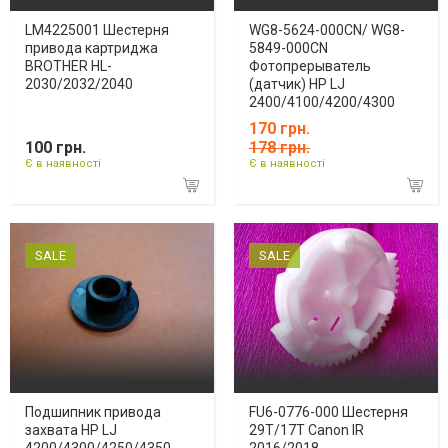
LM4225001 Шестерня
WG8-5624-000CN/ WG8-
привода картриджа
5849-000CN
BROTHER HL-
Фотопрерыватель
2030/2032/2040
(датчик) HP LJ
2400/4100/4200/4300
170 грн.
100 грн.
178 грн.
Є в наявності
Є в наявності
SALE
SALE
Подшипник привода
FU6-0776-000 Шестерня
захвата HP LJ
29Т/17Т Canon IR