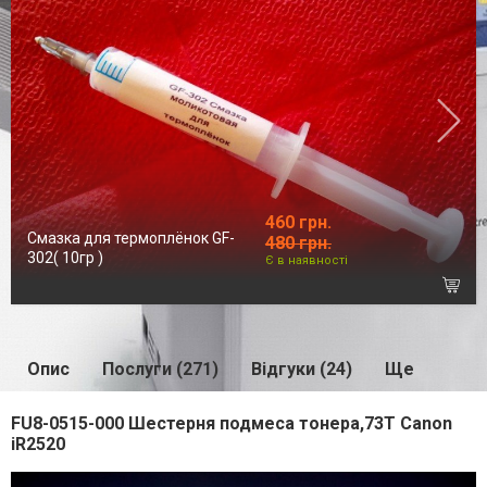
460 грн.
Смазка для термоплёнок GF-
480 грн.
302( 10гр )
Є в наявності
Опис
Послуги (271)
Відгуки (24)
Ще
FU8-0515-000 Шестерня подмеса тонера,73T Canon
iR2520