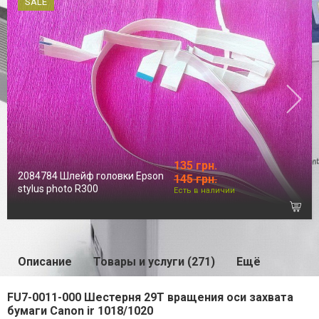
SALE
135 грн.
2084784 Шлейф головки Epson
145 грн.
stylus photo R300
Есть в наличии
Описание
Товары и услуги (271)
Ещё
FU7-0011-000 Шестерня 29T вращения оси захвата
бумаги Canon ir 1018/1020