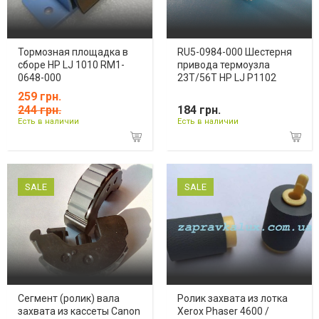
Тормозная площадка в
RU5-0984-000 Шестерня
сборе HP LJ 1010 RM1-
привода термоузла
0648-000
23T/56T HP LJ Р1102
259 грн.
244 грн.
184 грн.
Есть в наличии
Есть в наличии
SALE
SALE
Сегмент (ролик) вала
Ролик захвата из лотка
захвата из кассеты Canon
Xerox Phaser 4600 /